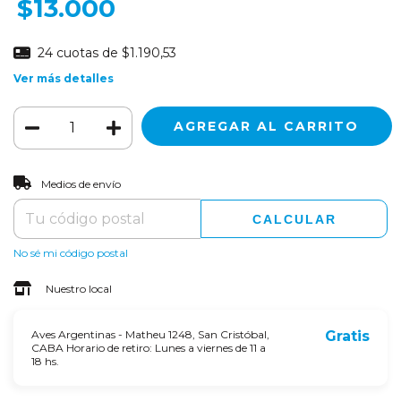
$13.000
24
cuotas de
$1.190,53
Ver más detalles
CAMBIAR CP
Entregas para el CP:
Medios de envío
CALCULAR
No sé mi código postal
Nuestro local
Aves Argentinas - Matheu 1248, San Cristóbal,
Gratis
CABA Horario de retiro: Lunes a viernes de 11 a
18 hs.