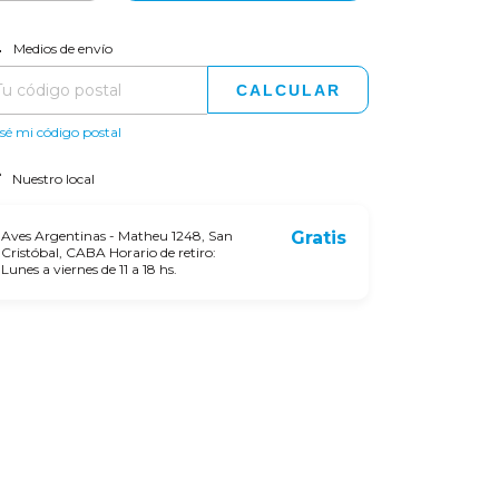
CAMBIAR CP
regas para el CP:
Medios de envío
CALCULAR
sé mi código postal
Nuestro local
Aves Argentinas - Matheu 1248, San
Gratis
Cristóbal, CABA Horario de retiro:
Lunes a viernes de 11 a 18 hs.