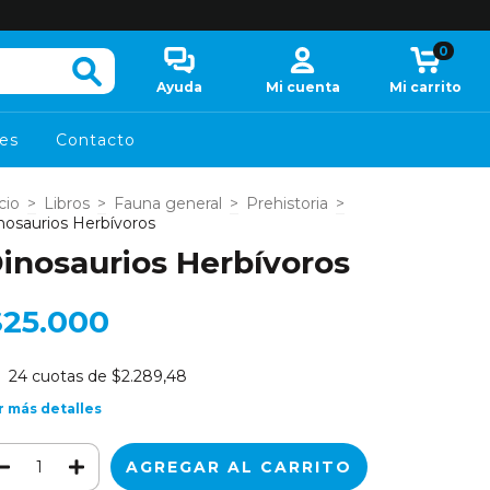
0
Ayuda
Mi cuenta
Mi carrito
es
Contacto
cio
>
Libros
>
Fauna general
>
Prehistoria
>
nosaurios Herbívoros
inosaurios Herbívoros
$25.000
24
cuotas de
$2.289,48
r más detalles