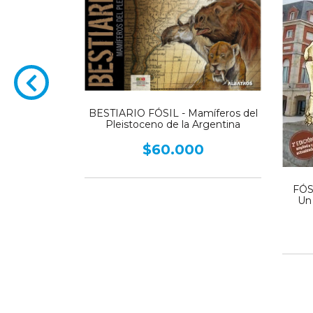
BESTIARIO FÓSIL - Mamíferos del
s de las Aves
Pleistoceno de la Argentina
0
$60.000
FÓS
Un 