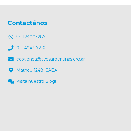
Contactános
541124003287
011-4943-7216
ecotienda@avesargentinas.org.ar
Matheu 1248, CABA
Visita nuestro Blog!