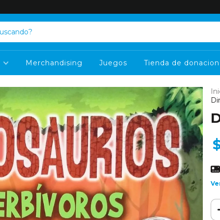
s
Merchandising
Juegos
Tienda de donacion
Ini
Di
D
Ve