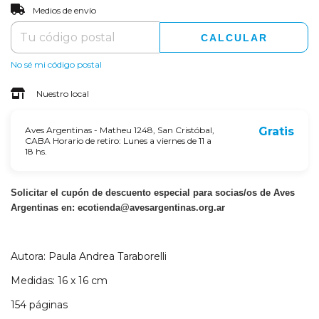
CAMBIAR CP
Entregas para el CP:
Medios de envío
CALCULAR
No sé mi código postal
Nuestro local
Aves Argentinas - Matheu 1248, San Cristóbal,
Gratis
CABA Horario de retiro: Lunes a viernes de 11 a
18 hs.
Solicitar el cupón de descuento especial para socias/os de Aves
Argentinas en:
ecotienda@avesargentinas.org.ar
Autora: Paula Andrea Taraborelli
Medidas: 16 x 16 cm
154 páginas