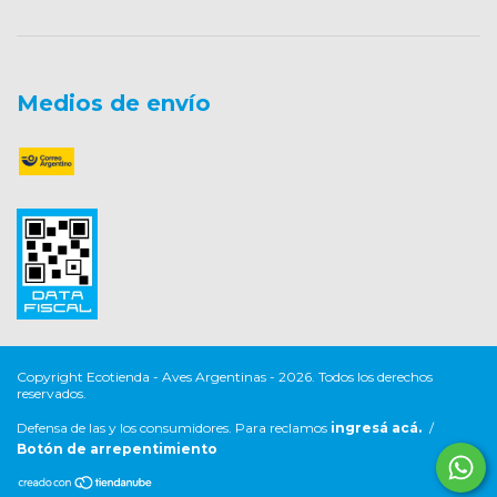
Medios de envío
Copyright Ecotienda - Aves Argentinas - 2026. Todos los derechos
reservados.
Defensa de las y los consumidores. Para reclamos
ingresá acá.
/
Botón de arrepentimiento