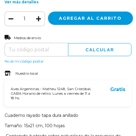
Ver más detalles
CAMBIAR CP
Entregas para el CP:
Medios de envío
CALCULAR
No sé mi código postal
Nuestro local
Aves Argentinas - Matheu 1248, San Cristóbal,
Gratis
CABA Horario de retiro: Lunes a viernes de 11 a
18 hs.
Cuaderno rayado tapa dura anillado
Tamaño: 15x21 cm, 100 hojas