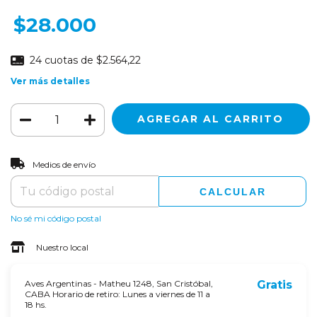
$28.000
24
cuotas de
$2.564,22
Ver más detalles
CAMBIAR CP
Entregas para el CP:
Medios de envío
CALCULAR
No sé mi código postal
Nuestro local
Aves Argentinas - Matheu 1248, San Cristóbal,
Gratis
CABA Horario de retiro: Lunes a viernes de 11 a
18 hs.