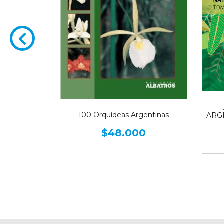
INALES
CENTRO DE
 para su
terapéutico -
0
100 Orquídeas Argentinas
ARGE
$48.000