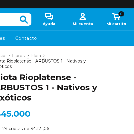
0
Ayuda
Mi cuenta
Mi carrito
es
Contacto
cio
>
Libros
>
Flora
>
ota Rioplatense - ARBUSTOS 1 - Nativos y
óticos
iota Rioplatense -
RBUSTOS 1 - Nativos y
xóticos
$45.000
24
cuotas de
$4.121,06