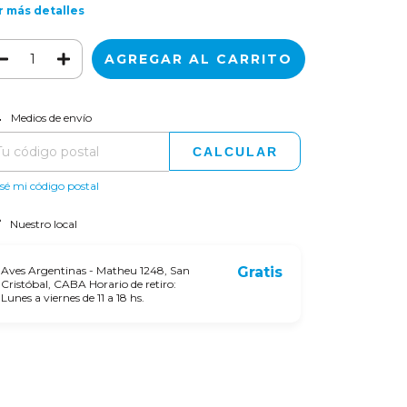
r más detalles
CAMBIAR CP
regas para el CP:
Medios de envío
CALCULAR
sé mi código postal
Nuestro local
Aves Argentinas - Matheu 1248, San
Gratis
Cristóbal, CABA Horario de retiro:
Lunes a viernes de 11 a 18 hs.