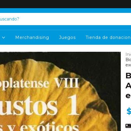
s
Merchandising
Juegos
Tienda de donacion
Ini
Bi
ex
B
A
e