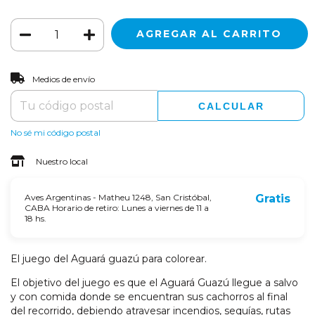
CAMBIAR CP
Entregas para el CP:
Medios de envío
CALCULAR
No sé mi código postal
Nuestro local
Aves Argentinas - Matheu 1248, San Cristóbal,
Gratis
CABA Horario de retiro: Lunes a viernes de 11 a
18 hs.
El juego del Aguará guazú para colorear.
El objetivo del juego es que el Aguará Guazú llegue a salvo
y con comida donde se encuentran sus cachorros al final
del recorrido, debiendo atravesar incendios, sequías, rutas